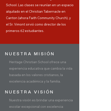
School. Las clases se reunían en un espacio
alquilado en el Christian Tabernacle en
Canton (ahora Faith Community Church), y
el Sr. Vimont sirvió como director de los
primeros 62 estudiantes.
NUESTRA MISIÓN
Heritage Christian School ofrece una
experiencia educativa que cambia la vida
basada en los valores cristianos, la
excelencia académica y la familia.
NUESTRA VISIÓN
Nuestra visión es brindar una experiencia
escolar excepcional con excelencia