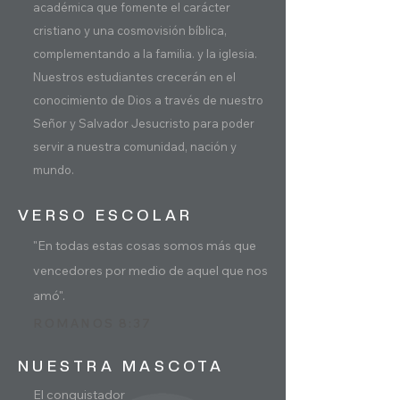
académica que fomente el carácter
cristiano y una cosmovisión bíblica,
complementando a la familia.
y la iglesia.
Nuestros estudiantes crecerán en el
conocimiento de Dios a través de nuestro
Señor y Salvador Jesucristo para poder
servir a nuestra comunidad, nación y
mundo.
VERSO ESCOLAR
"En todas estas cosas somos más que
vencedores por medio de aquel que nos
amó".
ROMANOS 8:37
NUESTRA MASCOTA
El conquistador