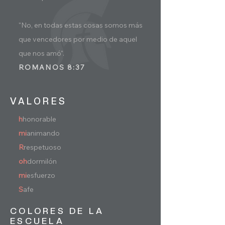
"No, en todas estas cosas somos más
que vencedores por medio de aquel
que nos amó".
​ROMANOS 8:37
VALORES
h
honorable
mi
animando
R
respetuoso
oh
dormilón
mi
esfuerzo
S
afe
COLORES DE LA
ESCUELA