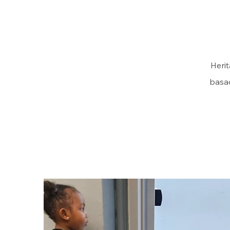
Herit
basad