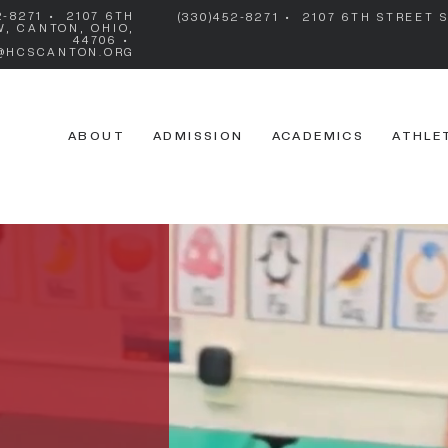
2-8271 • 2107 6TH
(330)452-8271 • 2107 6TH STREET
W, CANTON, OHIO,
44706 •
@HCSCANTON.ORG
ABOUT
ADMISSION
ACADEMICS
ATHLE