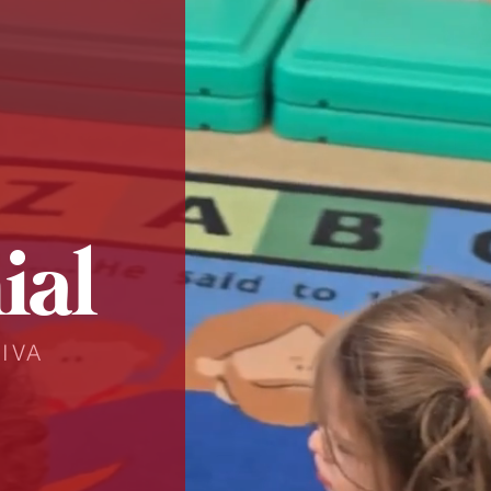
ial
IVA