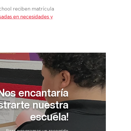
School reciben matrícula
sadas en necesidades y
¡Nos encantaría
trarte nuestra
escuela!
Para programar un recorrido