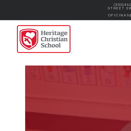
(330)45
STREET S
OFICINAS