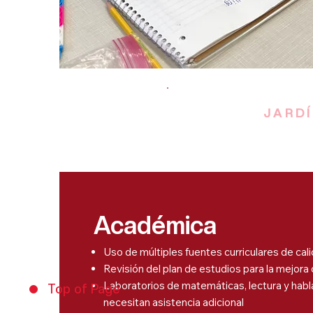
JARDÍ
Académica
Uso de múltiples fuentes curriculares de cali
Revisión del plan de estudios para la mejora
Laboratorios de matemáticas, lectura y habl
Top of Page
necesitan asistencia adicional