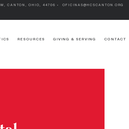
 SW, CANTON, OHIO, 44706 •
OFICINAS@HCSCANTON.ORG
TICS
RESOURCES
GIVING & SERVING
CONTACT