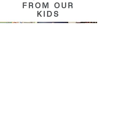
FROM OUR
KIDS
What I love about school
are so many lovely
teachers and students. All
3 years I was here from 1st,
2nd to 3rd. I loved it so