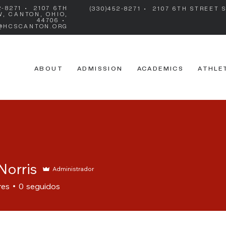
2-8271 • 2107 6TH
(330)452-8271 • 2107 6TH STREET
W, CANTON, OHIO,
44706 •
@HCSCANTON.ORG
ABOUT
ADMISSION
ACADEMICS
ATHLE
Norris
Administrador
res
0
seguidos