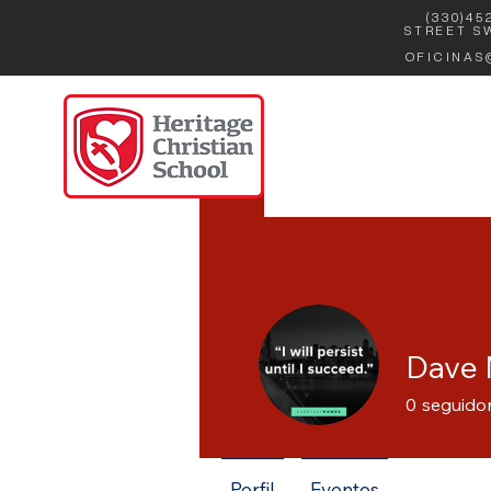
(330)45
STREET S
OFICINAS
Dave 
0
seguido
Perfil
Eventos