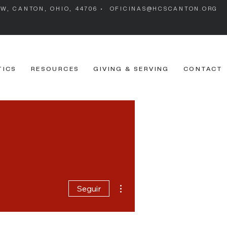
 SW, CANTON, OHIO, 44706 •
OFICINAS@HCSCANTON.ORG
TICS
RESOURCES
GIVING & SERVING
CONTACT
Más acciones
Seguir